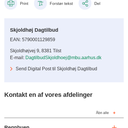
Print
Forstør tekst
Del
Skjoldhøj Dagtilbud
EAN: 5790001129859
Skjoldhøjvej 9, 8381 Tilst
E-mail:
DagtilbudSkjoldhoej@mbu.aarhus.dk
Send Digital Post til Skjoldhøj Dagtilbud
Kontakt en af vores afdelinger
Åbn alle
Regnbuen