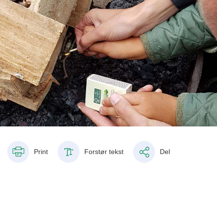
Print
Forstør tekst
Del